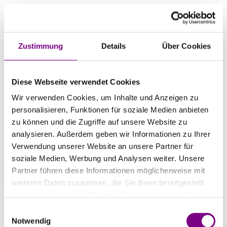
Zustimmung
Details
Über Cookies
Diese Webseite verwendet Cookies
Wir verwenden Cookies, um Inhalte und Anzeigen zu
personalisieren, Funktionen für soziale Medien anbieten
zu können und die Zugriffe auf unsere Website zu
analysieren. Außerdem geben wir Informationen zu Ihrer
Fassadenbegrünung
Verwendung unserer Website an unsere Partner für
soziale Medien, Werbung und Analysen weiter. Unsere
Begrünte Fassaden gestalten das Wohn- und Arbeitsumfeld
naturfreundlicher, mindern die Überhitzung durch den Klimawandel und
Partner führen diese Informationen möglicherweise mit
fördern Naturerlebnisse sowie die Wahrnehmung der Jahre
weiteren Daten zusammen, die Sie ihnen bereitgestellt
Fassaden grün statt grau gestalten
haben oder die sie im Rahmen Ihrer Nutzung der Dienste
gesammelt haben.
Einwilligungsauswahl
Notwendig