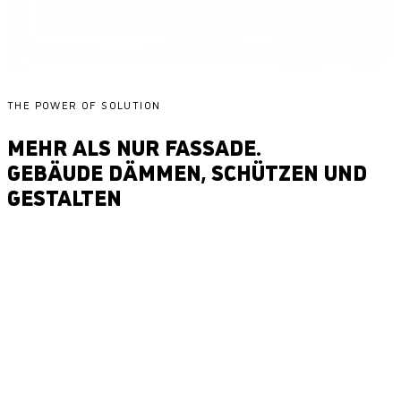
Medicus Gesundheitszentrum, Steyr
THE POWER OF SOLUTION
MEHR ALS NUR FASSADE.
GEBÄUDE DÄMMEN, SCHÜTZEN UND
GESTALTEN
70
+
Putze, Farben und Beschichtungen für Fassaden
Die SynthesaGruppe bietet eine Vielzahl von Produkten und Technologien