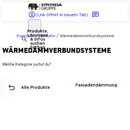
(Link öffnet in neuem Tab)
Produkte,
Lösungen
/
/
Startseite
Produkte
Wärmedämm­verbundsysteme
& Infos
suchen
WÄRMEDÄMM­VERBUNDSYSTEME
Suchen
Welche Kategorie suchst du?
Fassadendämmung
Alle Produkte