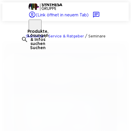
(Link öffnet in neuem Tab)
Produkte,
Lösungen
/
/
Startseite
Service & Ratgeber
Seminare
& Infos
suchen
Suchen
/
/