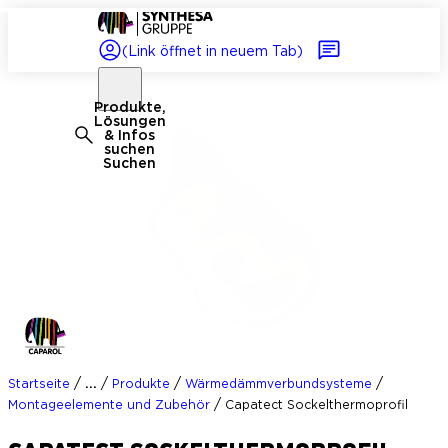
(Link öffnet in neuem Tab)
Produkte,
Lösungen
& Infos
suchen
Suchen
/
/
/
/
...
Startseite
Produkte
Wärmedämmverbundsysteme
/
Montageelemente und Zubehör
Capatect Sockelthermoprofil