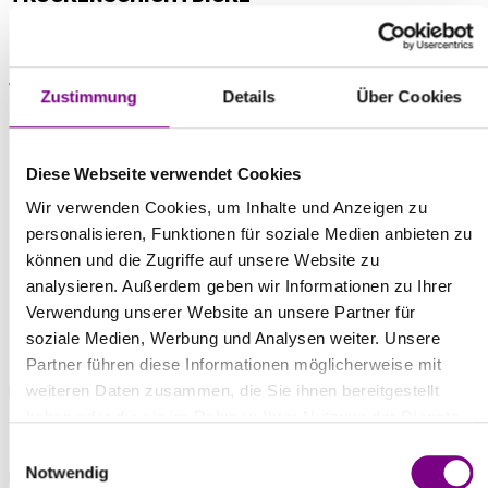
Trockenschichtdicke: ca. 35 µm/100 g/m2
VERPACKUNG / GEBINDEGRÖSSEN
Zustimmung
Details
Über Cookies
1 kg, 5 kg, 10 kg Blech-Kombi-Gebinde
Diese Webseite verwendet Cookies
Wir verwenden Cookies, um Inhalte und Anzeigen zu
personalisieren, Funktionen für soziale Medien anbieten zu
können und die Zugriffe auf unsere Website zu
DOWNLOADS
analysieren. Außerdem geben wir Informationen zu Ihrer
Verwendung unserer Website an unsere Partner für
soziale Medien, Werbung und Analysen weiter. Unsere
Technische Informationen
Partner führen diese Informationen möglicherweise mit
pdf | 234,0 KB
weiteren Daten zusammen, die Sie ihnen bereitgestellt
haben oder die sie im Rahmen Ihrer Nutzung der Dienste
EPD - Disbon 481 2K-EP Universalprimer
gesammelt haben.
Einwilligungsauswahl
pdf | 1,3 MB
Notwendig