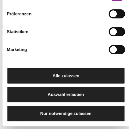
Nachhaltigkeitsdatenblatt Disbon 481 2K-EP
Präferenzen
Universalprimer
pdf | 1,6 MB
Statistiken
Marketing
REFERENZOBJEKTE
UNSERE LACKE UND LASUREN IM EINS
Alle zulassen
Auswahl erlauben
Nur notwendige zulassen