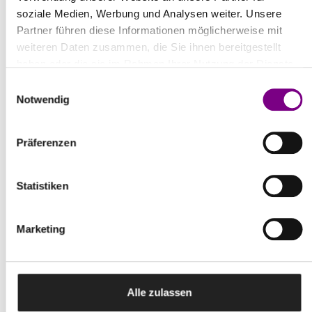
soziale Medien, Werbung und Analysen weiter. Unsere
Partner führen diese Informationen möglicherweise mit
weiteren Daten zusammen, die Sie ihnen bereitgestellt
haben oder die sie im Rahmen Ihrer Nutzung der Dienste
gesammelt haben.
Einwilligungsauswahl
DOWNLOADS
Notwendig
Technische Informationen
Präferenzen
pdf | 282,0 KB
Statistiken
Marketing
WEITERE PRODUKTE & ZUBEHÖR
Alle zulassen