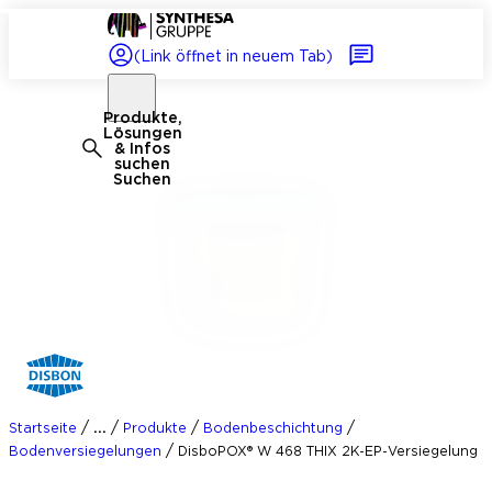
(Link öffnet in neuem Tab)
Produkte,
Lösungen
& Infos
suchen
Suchen
/
/
/
/
...
Startseite
Produkte
Bodenbeschichtung
/
Bodenversiegelungen
DisboPOX® W 468 THIX 2K-EP-Versiegelung