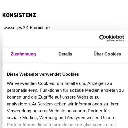
KONSISTENZ
wässriges 2K-Epoxidharz
GUTACHTEN
Aktuelle Gutachten auf Anfrage.
Zustimmung
Details
Über Cookies
VERPACKUNG / GEBINDEGRÖSSEN
Diese Webseite verwendet Cookies
10 kg Kunststoff-Kombi-Gebinde,
Wir verwenden Cookies, um Inhalte und Anzeigen zu
personalisieren, Funktionen für soziale Medien anbieten zu
LAGERUNG
können und die Zugriffe auf unsere Website zu
analysieren. Außerdem geben wir Informationen zu Ihrer
Kühl, trocken, frostfrei Originalverschlossenes Gebinde
Verwendung unserer Website an unsere Partner für
mindestens 1 Jahr lagerstabil. Bei tieferen Temperaturen den
soziale Medien, Werbung und Analysen weiter. Unsere
Werkstoff vor der Verarbeitung bei ca. 20 °C lagern
Partner führen diese Informationen möglicherweise mit