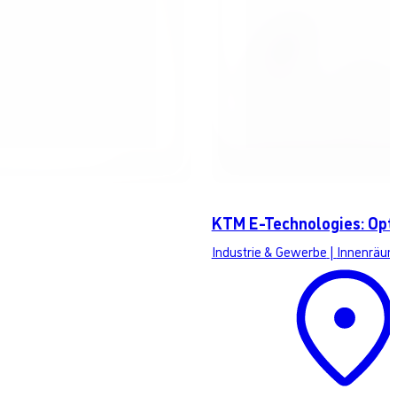
KTM E-Technologies: Opti
Industrie & Gewerbe
|
Innenräum