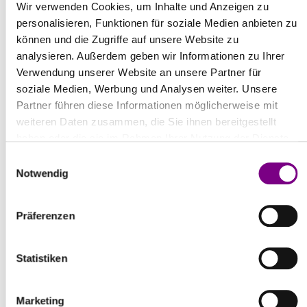
Wir verwenden Cookies, um Inhalte und Anzeigen zu
personalisieren, Funktionen für soziale Medien anbieten zu
können und die Zugriffe auf unsere Website zu
analysieren. Außerdem geben wir Informationen zu Ihrer
Verwendung unserer Website an unsere Partner für
soziale Medien, Werbung und Analysen weiter. Unsere
WEITERE PRODUKTE & ZUBEHÖR
Partner führen diese Informationen möglicherweise mit
weiteren Daten zusammen, die Sie ihnen bereitgestellt
haben oder die sie im Rahmen Ihrer Nutzung der Dienste
gesammelt haben.
Einwilligungsauswahl
Notwendig
REFERENZOBJEKTE
Präferenzen
UNSERE WÄRMEDÄMMVERBUNDSYSTEM
Statistiken
Marketing