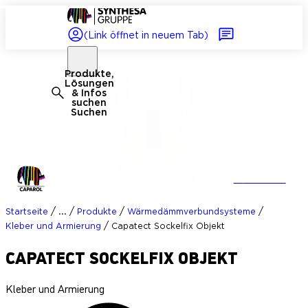
(Link öffnet in neuem Tab)
Produkte,
Lösungen
& Infos
suchen
Suchen
+1
Zubehör
/
/
/
/
...
Startseite
Produkte
Wärmedämmverbundsysteme
/
Kleber und Armierung
Capatect Sockelfix Objekt
CAPATECT SOCKELFIX OBJEKT
Kleber und Armierung