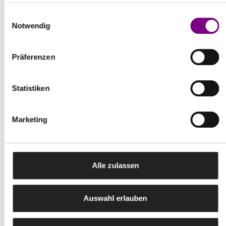
EPD - Haftmörtel FEIN
gesammelt haben.
Einwilligungsauswahl
pdf | 2,4 MB
Notwendig
Präferenzen
WEITERE PRODUKTE & ZUBEHÖR
Statistiken
Marketing
REFERENZOBJEKTE
Alle zulassen
UNSERE WÄRMEDÄMMVERBUNDSYSTEM
Auswahl erlauben