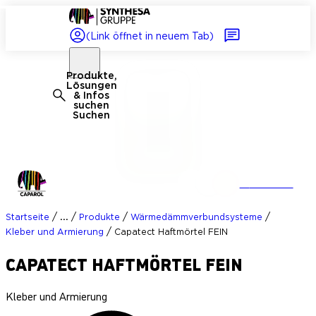
(Link öffnet in neuem Tab)
Produkte,
Lösungen
& Infos
suchen
Suchen
+1
Zubehör
/
/
/
/
...
Startseite
Produkte
Wärmedämmverbundsysteme
/
Kleber und Armierung
Capatect Haftmörtel FEIN
CAPATECT HAFTMÖRTEL FEIN
Kleber und Armierung