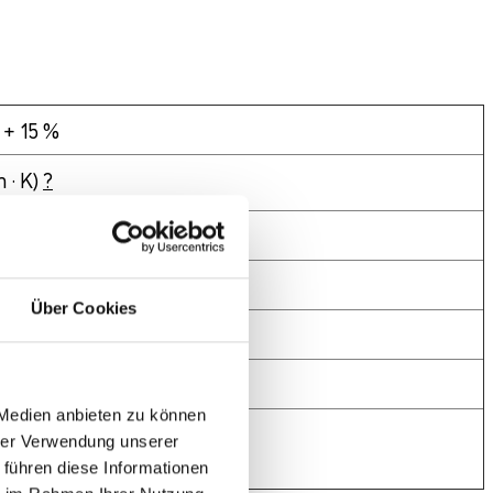
 + 15 %
 · K)
?
ß DIN EN 12086
?
ch DIN EN 826
?
Über Cookies
ch DIN EN 13501
?
nwendbar
?
 Medien anbieten zu können
hrer Verwendung unserer
?
 führen diese Informationen