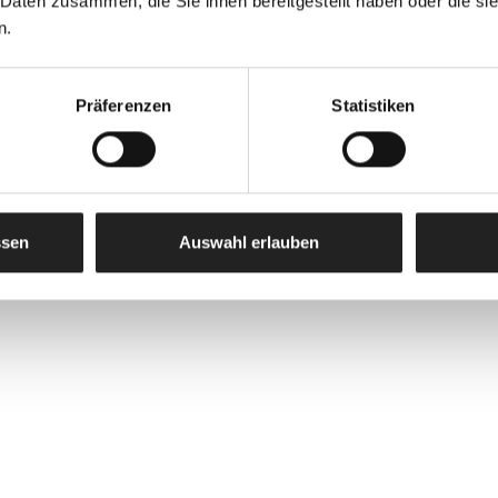
 Daten zusammen, die Sie ihnen bereitgestellt haben oder die s
n.
Präferenzen
Statistiken
ssen
Auswahl erlauben
rforderlichen Sorgfalt zu behandeln, sodass Beschädig