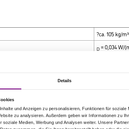
?ca. 105 kg/m³
= 0,034 W/(m
D
?µ = ~1 gemä
?> 20 kPa na
Details
?> 1000 °C na
?bis 150 °C a
Cookies
nhalte und Anzeigen zu personalisieren, Funktionen für soziale
Website zu analysieren. Außerdem geben wir Informationen zu I
?30 kPa*s/m
r soziale Medien, Werbung und Analysen weiter. Unsere Partner