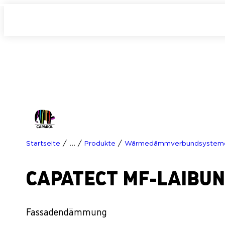
/
/
/
Startseite
...
Produkte
Wärmedämmverbundsystem
CAPATECT MF-LAIBU
Fassadendämmung