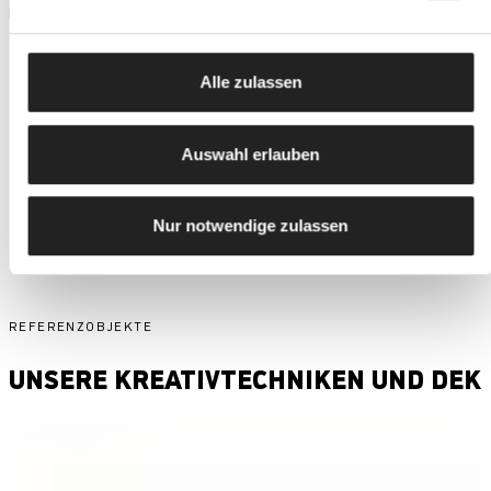
pdf | 306,0 KB
Alle zulassen
Auswahl erlauben
WEITERE PRODUKTE & ZUBEHÖR
Nur notwendige zulassen
REFERENZOBJEKTE
UNSERE KREATIVTECHNIKEN UND DEKO