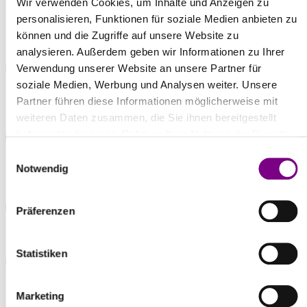
DOWNLOADS
Wir verwenden Cookies, um Inhalte und Anzeigen zu
personalisieren, Funktionen für soziale Medien anbieten zu
können und die Zugriffe auf unsere Website zu
Technische Informationen
analysieren. Außerdem geben wir Informationen zu Ihrer
pdf | 4,1 MB
Verwendung unserer Website an unsere Partner für
soziale Medien, Werbung und Analysen weiter. Unsere
Kreativdatenblatt Accento Dekorspachtel Technik
Partner führen diese Informationen möglicherweise mit
Classico
weiteren Daten zusammen, die Sie ihnen bereitgestellt
haben oder die sie im Rahmen Ihrer Nutzung der Dienste
pdf | 182,0 KB
gesammelt haben.
Einwilligungsauswahl
Notwendig
Kreativdatenblatt Accento Dekorspachtel Technik
Corrosione
pdf | 314,0 KB
Präferenzen
Kreativdatenblatt Accento Dekorspachtel Technik Flora
Statistiken
pdf | 516,0 KB
Kreativdatenblatt Universe
Marketing