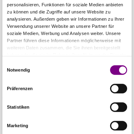
THE POWER
personalisieren, Funktionen für soziale Medien anbieten
zu können und die Zugriffe auf unsere Website zu
OF SURFACE.
analysieren. Außerdem geben wir Informationen zu Ihrer
Verwendung unserer Website an unsere Partner für
soziale Medien, Werbung und Analysen weiter. Unsere
Partner führen diese Informationen möglicherweise mit
weiteren Daten zusammen, die Sie ihnen bereitgestellt
haben oder die sie im Rahmen Ihrer Nutzung der Dienste
gesammelt haben.
Einwilligungsauswahl
Für Privatkunden
Caparol Farbenshops und Farbencenter in
Notwendig
deiner Nähe
Präferenzen
Für Gewerbekunden
Ansprechpartner und Standorte entdecken
Statistiken
Zum Downloadcenter
Alle wichtigen Unterlagen an einem Ort
Marketing