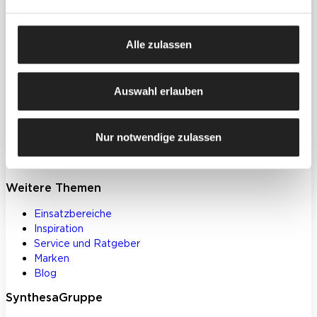
Produkte
Farben, Lacke & Beschichtungen
Alle zulassen
Dekorative Gestaltung
Spachtelmassen & Putze
WDVS
Auswahl erlauben
Akustik- & Innendämmung
Bodenbeschichtungen
Betoninstandsetzung
Nur notwendige zulassen
Werkzeuge und Zubehör
Klebstoffe und Bauchemie
Weitere Themen
Einsatzbereiche
Inspiration
Service und Ratgeber
Marken
Blog
SynthesaGruppe