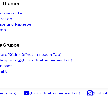
e Themen
atzbereiche
iration
ice und Ratgeber
ken
g
saGruppe
iere
(Link öffnet in neuem Tab)
denportal
(Link öffnet in neuem Tab)
nloads
takt
euem Tab)
(Link öffnet in neuem Tab)
(Link ö