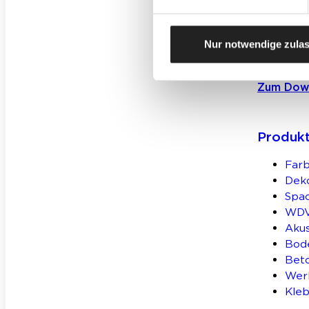
Für Gew
Nur notwendige zula
Zum Dow
Produk
Farb
Deko
Spa
WD
Aku
Bod
Bet
Wer
Kleb