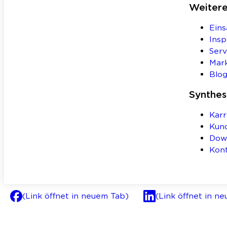
Weiter
Eins
Insp
Serv
Mar
Blo
Synthe
Karr
Kun
Dow
Kon
(Link öffnet in neuem Tab)
(Link öffnet in n
AGB