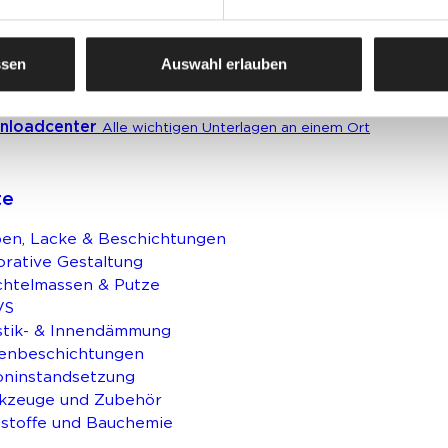
erbekunden
Ansprechpartner und Standorte entdecken
ssen
Auswahl erlauben
nloadcenter
Alle wichtigen Unterlagen an einem Ort
te
en, Lacke & Beschichtungen
rative Gestaltung
chtelmassen & Putze
VS
stik- & Innendämmung
enbeschichtungen
oninstandsetzung
kzeuge und Zubehör
stoffe und Bauchemie