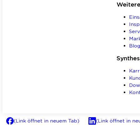
Weiter
Eins
Insp
Serv
Mar
Blo
Synthe
Karr
Kun
Dow
Kon
(Link öffnet in neuem Tab)
(Link öffnet in n
AGB