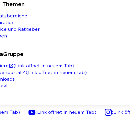
e Themen
atzbereiche
iration
ice und Ratgeber
ken
g
saGruppe
iere
(Link öffnet in neuem Tab)
denportal
(Link öffnet in neuem Tab)
nloads
takt
euem Tab)
(Link öffnet in neuem Tab)
(Link ö