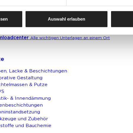
erbekunden
Ansprechpartner und Standorte entdecken
ssen
Auswahl erlauben
nloadcenter
Alle wichtigen Unterlagen an einem Ort
te
en, Lacke & Beschichtungen
rative Gestaltung
chtelmassen & Putze
VS
stik- & Innendämmung
enbeschichtungen
oninstandsetzung
kzeuge und Zubehör
stoffe und Bauchemie