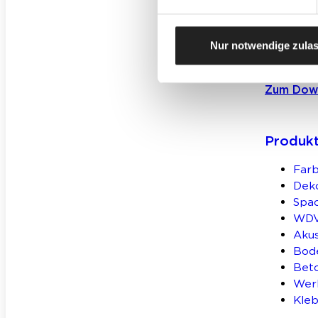
Für Gew
Nur notwendige zula
Zum Dow
Produk
Farb
Deko
Spa
WD
Aku
Bod
Bet
Wer
Kleb