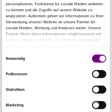
THE POWER
personalisieren, Funktionen für soziale Medien anbieten
zu können und die Zugriffe auf unsere Website zu
OF SURFACE.
analysieren. Außerdem geben wir Informationen zu Ihrer
Verwendung unserer Website an unsere Partner für
soziale Medien, Werbung und Analysen weiter. Unsere
Partner führen diese Informationen möglicherweise mit
weiteren Daten zusammen, die Sie ihnen bereitgestellt
haben oder die sie im Rahmen Ihrer Nutzung der Dienste
gesammelt haben.
Einwilligungsauswahl
Für Privatkunden
Caparol Farbenshops und Farbencenter in
Notwendig
deiner Nähe
Präferenzen
Für Gewerbekunden
Ansprechpartner und Standorte entdecken
Statistiken
Zum Downloadcenter
Alle wichtigen Unterlagen an einem Ort
Marketing