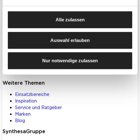
Produkte
Farben, Lacke & Beschichtungen
Alle zulassen
Dekorative Gestaltung
Spachtelmassen & Putze
WDVS
Auswahl erlauben
Akustik- & Innendämmung
Bodenbeschichtungen
Betoninstandsetzung
Nur notwendige zulassen
Werkzeuge und Zubehör
Klebstoffe und Bauchemie
Weitere Themen
Einsatzbereiche
Inspiration
Service und Ratgeber
Marken
Blog
SynthesaGruppe