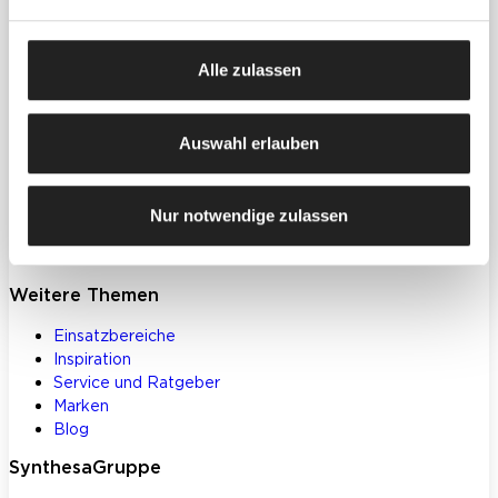
Produkte
Farben, Lacke & Beschichtungen
Alle zulassen
Dekorative Gestaltung
Spachtelmassen & Putze
WDVS
Auswahl erlauben
Akustik- & Innendämmung
Bodenbeschichtungen
Betoninstandsetzung
Nur notwendige zulassen
Werkzeuge und Zubehör
Klebstoffe und Bauchemie
Weitere Themen
Einsatzbereiche
Inspiration
Service und Ratgeber
Marken
Blog
SynthesaGruppe