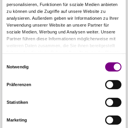
THE POWER
personalisieren, Funktionen für soziale Medien anbieten
zu können und die Zugriffe auf unsere Website zu
OF SURFACE.
analysieren. Außerdem geben wir Informationen zu Ihrer
Verwendung unserer Website an unsere Partner für
soziale Medien, Werbung und Analysen weiter. Unsere
Partner führen diese Informationen möglicherweise mit
weiteren Daten zusammen, die Sie ihnen bereitgestellt
haben oder die sie im Rahmen Ihrer Nutzung der Dienste
gesammelt haben.
Einwilligungsauswahl
Für Privatkunden
Caparol Farbenshops und Farbencenter in
Notwendig
deiner Nähe
Präferenzen
Für Gewerbekunden
Ansprechpartner und Standorte entdecken
Statistiken
Zum Downloadcenter
Alle wichtigen Unterlagen an einem Ort
Marketing