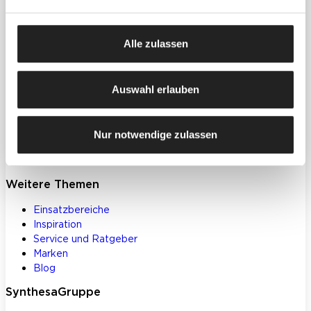
Produkte
Farben, Lacke & Beschichtungen
Alle zulassen
Dekorative Gestaltung
Spachtelmassen & Putze
WDVS
Auswahl erlauben
Akustik- & Innendämmung
Bodenbeschichtungen
Betoninstandsetzung
Nur notwendige zulassen
Werkzeuge und Zubehör
Klebstoffe und Bauchemie
Weitere Themen
Einsatzbereiche
Inspiration
Service und Ratgeber
Marken
Blog
SynthesaGruppe