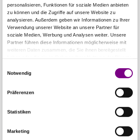
THE POWER
personalisieren, Funktionen für soziale Medien anbieten
zu können und die Zugriffe auf unsere Website zu
OF SURFACE.
analysieren. Außerdem geben wir Informationen zu Ihrer
Verwendung unserer Website an unsere Partner für
soziale Medien, Werbung und Analysen weiter. Unsere
Partner führen diese Informationen möglicherweise mit
weiteren Daten zusammen, die Sie ihnen bereitgestellt
haben oder die sie im Rahmen Ihrer Nutzung der Dienste
gesammelt haben.
Einwilligungsauswahl
Für Privatkunden
Caparol Farbenshops und Farbencenter in
Notwendig
deiner Nähe
Präferenzen
Für Gewerbekunden
Ansprechpartner und Standorte entdecken
Statistiken
Zum Downloadcenter
Alle wichtigen Unterlagen an einem Ort
Marketing