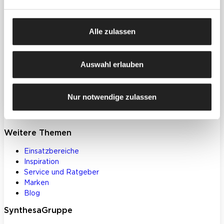
Produkte
Farben, Lacke & Beschichtungen
Alle zulassen
Dekorative Gestaltung
Spachtelmassen & Putze
WDVS
Auswahl erlauben
Akustik- & Innendämmung
Bodenbeschichtungen
Betoninstandsetzung
Nur notwendige zulassen
Werkzeuge und Zubehör
Klebstoffe und Bauchemie
Weitere Themen
Einsatzbereiche
Inspiration
Service und Ratgeber
Marken
Blog
SynthesaGruppe