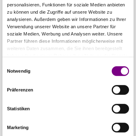
THE POWER
personalisieren, Funktionen für soziale Medien anbieten
zu können und die Zugriffe auf unsere Website zu
OF SURFACE.
analysieren. Außerdem geben wir Informationen zu Ihrer
Verwendung unserer Website an unsere Partner für
soziale Medien, Werbung und Analysen weiter. Unsere
Partner führen diese Informationen möglicherweise mit
weiteren Daten zusammen, die Sie ihnen bereitgestellt
haben oder die sie im Rahmen Ihrer Nutzung der Dienste
gesammelt haben.
Einwilligungsauswahl
Für Privatkunden
Caparol Farbenshops und Farbencenter in
Notwendig
deiner Nähe
Präferenzen
Für Gewerbekunden
Ansprechpartner und Standorte entdecken
Statistiken
Zum Downloadcenter
Alle wichtigen Unterlagen an einem Ort
Marketing