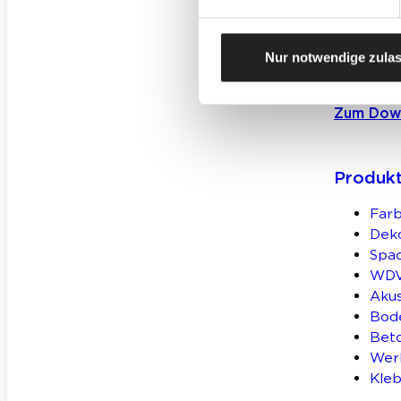
Für Gew
Nur notwendige zula
Zum Dow
Produk
Farb
Deko
Spa
WD
Aku
Bod
Bet
Wer
Kleb