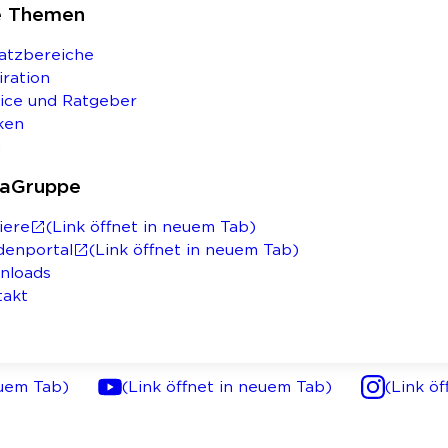
e Themen
atzbereiche
iration
ice und Ratgeber
ken
g
saGruppe
iere
(Link öffnet in neuem Tab)
denportal
(Link öffnet in neuem Tab)
nloads
takt
euem Tab)
(Link öffnet in neuem Tab)
(Link ö