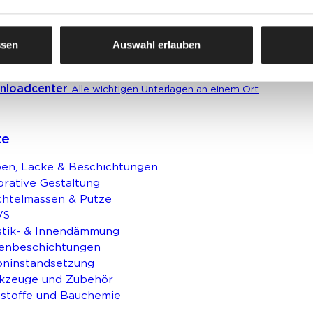
erbekunden
Ansprechpartner und Standorte entdecken
ssen
Auswahl erlauben
nloadcenter
Alle wichtigen Unterlagen an einem Ort
te
en, Lacke & Beschichtungen
rative Gestaltung
chtelmassen & Putze
VS
stik- & Innendämmung
enbeschichtungen
oninstandsetzung
kzeuge und Zubehör
stoffe und Bauchemie