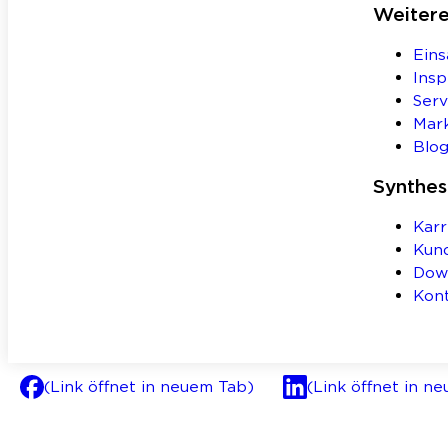
Weiter
Eins
Insp
Serv
Mar
Blo
Synthe
Karr
Kun
Dow
Kon
(Link öffnet in neuem Tab)
(Link öffnet in n
AGB