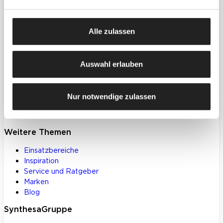
Produkte
Farben, Lacke & Beschichtungen
Alle zulassen
Dekorative Gestaltung
Spachtelmassen & Putze
WDVS
Auswahl erlauben
Akustik- & Innendämmung
Bodenbeschichtungen
Betoninstandsetzung
Nur notwendige zulassen
Werkzeuge und Zubehör
Klebstoffe und Bauchemie
Weitere Themen
Einsatzbereiche
Inspiration
Service und Ratgeber
Marken
Blog
SynthesaGruppe