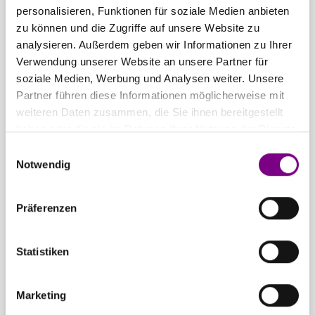
THE POWER
personalisieren, Funktionen für soziale Medien anbieten
zu können und die Zugriffe auf unsere Website zu
OF SURFACE.
analysieren. Außerdem geben wir Informationen zu Ihrer
Verwendung unserer Website an unsere Partner für
soziale Medien, Werbung und Analysen weiter. Unsere
Partner führen diese Informationen möglicherweise mit
weiteren Daten zusammen, die Sie ihnen bereitgestellt
haben oder die sie im Rahmen Ihrer Nutzung der Dienste
gesammelt haben.
Einwilligungsauswahl
Für Privatkunden
Caparol Farbenshops und Farbencenter in
Notwendig
deiner Nähe
Präferenzen
Für Gewerbekunden
Ansprechpartner und Standorte entdecken
Statistiken
Zum Downloadcenter
Alle wichtigen Unterlagen an einem Ort
Marketing