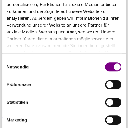
THE POWER
personalisieren, Funktionen für soziale Medien anbieten
zu können und die Zugriffe auf unsere Website zu
OF SURFACE.
analysieren. Außerdem geben wir Informationen zu Ihrer
Verwendung unserer Website an unsere Partner für
soziale Medien, Werbung und Analysen weiter. Unsere
Partner führen diese Informationen möglicherweise mit
weiteren Daten zusammen, die Sie ihnen bereitgestellt
haben oder die sie im Rahmen Ihrer Nutzung der Dienste
gesammelt haben.
Einwilligungsauswahl
Für Privatkunden
Caparol Farbenshops und Farbencenter in
Notwendig
deiner Nähe
Präferenzen
Für Gewerbekunden
Ansprechpartner und Standorte entdecken
Statistiken
Zum Downloadcenter
Alle wichtigen Unterlagen an einem Ort
Marketing