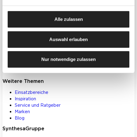
Produkte
Farben, Lacke & Beschichtungen
Alle zulassen
Dekorative Gestaltung
Spachtelmassen & Putze
WDVS
Auswahl erlauben
Akustik- & Innendämmung
Bodenbeschichtungen
Betoninstandsetzung
Nur notwendige zulassen
Werkzeuge und Zubehör
Klebstoffe und Bauchemie
Weitere Themen
Einsatzbereiche
Inspiration
Service und Ratgeber
Marken
Blog
SynthesaGruppe