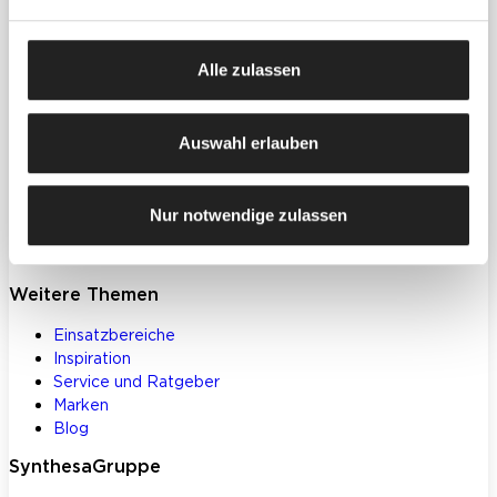
Produkte
Farben, Lacke & Beschichtungen
Alle zulassen
Dekorative Gestaltung
Spachtelmassen & Putze
WDVS
Auswahl erlauben
Akustik- & Innendämmung
Bodenbeschichtungen
Betoninstandsetzung
Nur notwendige zulassen
Werkzeuge und Zubehör
Klebstoffe und Bauchemie
Weitere Themen
Einsatzbereiche
Inspiration
Service und Ratgeber
Marken
Blog
SynthesaGruppe