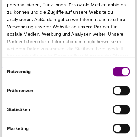
THE POWER
personalisieren, Funktionen für soziale Medien anbieten
zu können und die Zugriffe auf unsere Website zu
OF SURFACE.
analysieren. Außerdem geben wir Informationen zu Ihrer
Verwendung unserer Website an unsere Partner für
soziale Medien, Werbung und Analysen weiter. Unsere
Partner führen diese Informationen möglicherweise mit
weiteren Daten zusammen, die Sie ihnen bereitgestellt
haben oder die sie im Rahmen Ihrer Nutzung der Dienste
gesammelt haben.
Einwilligungsauswahl
Für Privatkunden
Caparol Farbenshops und Farbencenter in
Notwendig
deiner Nähe
Präferenzen
Für Gewerbekunden
Ansprechpartner und Standorte entdecken
Statistiken
Zum Downloadcenter
Alle wichtigen Unterlagen an einem Ort
Marketing