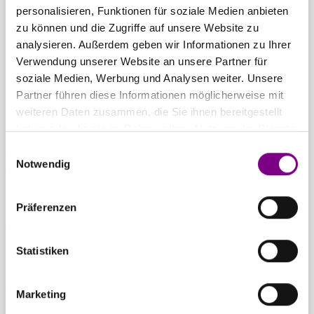
THE POWER
personalisieren, Funktionen für soziale Medien anbieten
zu können und die Zugriffe auf unsere Website zu
OF SURFACE.
analysieren. Außerdem geben wir Informationen zu Ihrer
Verwendung unserer Website an unsere Partner für
soziale Medien, Werbung und Analysen weiter. Unsere
Partner führen diese Informationen möglicherweise mit
weiteren Daten zusammen, die Sie ihnen bereitgestellt
haben oder die sie im Rahmen Ihrer Nutzung der Dienste
gesammelt haben.
Einwilligungsauswahl
Für Privatkunden
Caparol Farbenshops und Farbencenter in
Notwendig
deiner Nähe
Präferenzen
Für Gewerbekunden
Ansprechpartner und Standorte entdecken
Statistiken
Zum Downloadcenter
Alle wichtigen Unterlagen an einem Ort
Marketing