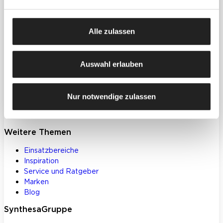
Produkte
Farben, Lacke & Beschichtungen
Alle zulassen
Dekorative Gestaltung
Spachtelmassen & Putze
WDVS
Auswahl erlauben
Akustik- & Innendämmung
Bodenbeschichtungen
Betoninstandsetzung
Nur notwendige zulassen
Werkzeuge und Zubehör
Klebstoffe und Bauchemie
Weitere Themen
Einsatzbereiche
Inspiration
Service und Ratgeber
Marken
Blog
SynthesaGruppe