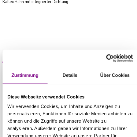
Kaltex Hahn mit integrierter Dichtung
Produkt anfragen
THE POWER
Zustimmung
Details
Über Cookies
OF SURFACE.
Diese Webseite verwendet Cookies
Wir verwenden Cookies, um Inhalte und Anzeigen zu
personalisieren, Funktionen für soziale Medien anbieten zu
können und die Zugriffe auf unsere Website zu
analysieren. Außerdem geben wir Informationen zu Ihrer
Für Privatkunden
Caparol Farbenshops und Farbencenter in
Verwendung unserer Website an unsere Partner für