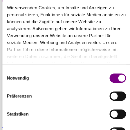
Wir verwenden Cookies, um Inhalte und Anzeigen zu
THE POWER
personalisieren, Funktionen für soziale Medien anbieten zu
können und die Zugriffe auf unsere Website zu
OF SURFACE.
analysieren. Außerdem geben wir Informationen zu Ihrer
Verwendung unserer Website an unsere Partner für
soziale Medien, Werbung und Analysen weiter. Unsere
Partner führen diese Informationen möglicherweise mit
weiteren Daten zusammen, die Sie ihnen bereitgestellt
haben oder die sie im Rahmen Ihrer Nutzung der Dienste
Für Privatkunden
gesammelt haben.
Caparol Farbenshops und Farbencenter in
Einwilligungsauswahl
deiner Nähe
Notwendig
Präferenzen
Für Gewerbekunden
Ansprechpartner und Standorte entdecken
Statistiken
Zum Downloadcenter
Alle wichtigen Unterlagen an einem Ort