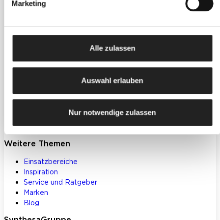
Marketing
Produkte
Farben, Lacke & Beschichtungen
Alle zulassen
Dekorative Gestaltung
Spachtelmassen & Putze
WDVS
Auswahl erlauben
Akustik- & Innendämmung
Bodenbeschichtungen
Betoninstandsetzung
Nur notwendige zulassen
Werkzeuge und Zubehör
Klebstoffe und Bauchemie
Weitere Themen
Einsatzbereiche
Inspiration
Service und Ratgeber
Marken
Blog
SynthesaGruppe