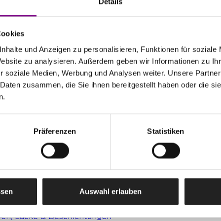
Details
Cookies
nhalte und Anzeigen zu personalisieren, Funktionen für soziale
Website zu analysieren. Außerdem geben wir Informationen zu I
r soziale Medien, Werbung und Analysen weiter. Unsere Partner
atkunden
Caparol Farbenshops und Farbencenter in deiner Nähe
 Daten zusammen, die Sie ihnen bereitgestellt haben oder die s
n.
erbekunden
Ansprechpartner und Standorte entdecken
Präferenzen
Statistiken
nloadcenter
Alle wichtigen Unterlagen an einem Ort
ssen
Auswahl erlauben
te
en, Lacke & Beschichtungen