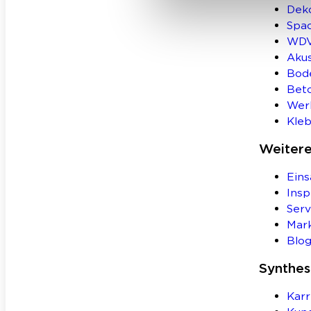
Deko
Spa
WD
Aku
Bod
Bet
Wer
Kleb
Weiter
Eins
Insp
Serv
Mar
Blo
Synthe
Karr