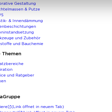
rative Gestaltung
chtelmassen & Putze
VS
stik- & Innendämmung
enbeschichtungen
oninstandsetzung
kzeuge und Zubehör
stoffe und Bauchemie
e Themen
atzbereiche
iration
ice und Ratgeber
ken
g
saGruppe
iere
(Link öffnet in neuem Tab)