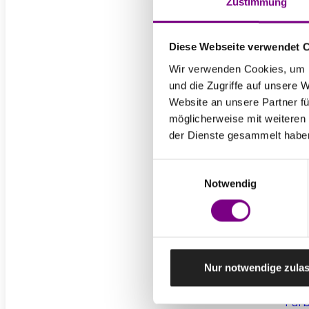
Zustimmung
Diese Webseite verwendet 
Wir verwenden Cookies, um I
und die Zugriffe auf unsere 
Website an unsere Partner fü
Für Priv
möglicherweise mit weiteren
der Dienste gesammelt habe
Für Gew
Einwilligungsauswahl
Notwendig
Zum Dow
Nur notwendige zula
Produk
Farb