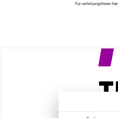
Für verletzungsfreies Han
Produkt anfragen
T
O