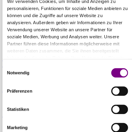
THE POWER
Wir verwenden Cookies, um Inhalte und Anzeigen zu
personalisieren, Funktionen für soziale Medien anbieten zu
OF SURFACE.
können und die Zugriffe auf unsere Website zu
analysieren. Außerdem geben wir Informationen zu Ihrer
Verwendung unserer Website an unsere Partner für
soziale Medien, Werbung und Analysen weiter. Unsere
Partner führen diese Informationen möglicherweise mit
weiteren Daten zusammen, die Sie ihnen bereitgestellt
haben oder die sie im Rahmen Ihrer Nutzung der Dienste
Für Privatkunden
Caparol Farbenshops und Farbencenter in
gesammelt haben.
deiner Nähe
Einwilligungsauswahl
Notwendig
Für Gewerbekunden
Ansprechpartner und Standorte entdecken
Präferenzen
Statistiken
Zum Downloadcenter
Alle wichtigen Unterlagen an einem Ort
Marketing