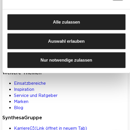
Produkte
Farben, Lacke & Beschichtungen
Dekorative Gestaltung
Alle zulassen
Spachtelmassen & Putze
WDVS
Akustik- & Innendämmung
Auswahl erlauben
Bodenbeschichtungen
Betoninstandsetzung
Werkzeuge und Zubehör
Nur notwendige zulassen
Klebstoffe und Bauchemie
Weitere Themen
Einsatzbereiche
Inspiration
Service und Ratgeber
Marken
Blog
SynthesaGruppe
Karriere
(Link öffnet in neuem Tab)