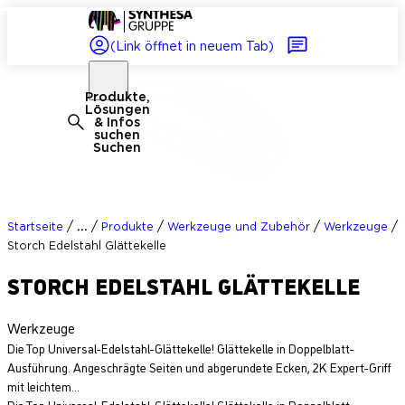
(Link öffnet in neuem Tab)
Produkte,
Lösungen
& Infos
suchen
Suchen
/
/
/
/
/
...
Startseite
Produkte
Werkzeuge und Zubehör
Werkzeuge
Storch Edelstahl Glättekelle
STORCH EDELSTAHL GLÄTTEKELLE
Werkzeuge
Die Top Universal-Edelstahl-Glättekelle! Glättekelle in Doppelblatt-
Ausführung. Angeschrägte Seiten und abgerundete Ecken, 2K Expert-Griff
mit leichtem...
Die Top Universal-Edelstahl-Glättekelle! Glättekelle in Doppelblatt-