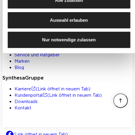
Alle zulassen
Bodenbeschichtungen
Betoninstandsetzung
Werkzeuge und Zubehör
Auswahl erlauben
Klebstoffe und Bauchemie
Weitere Themen
Nur notwendige zulassen
Einsatzbereiche
Inspiration
Service und Ratgeber
Marken
Blog
SynthesaGruppe
Karriere
(Link öffnet in neuem Tab)
Kundenportal
(Link öffnet in neuem Tab)
Downloads
Kontakt
(Link öffnet in neuem Tab)