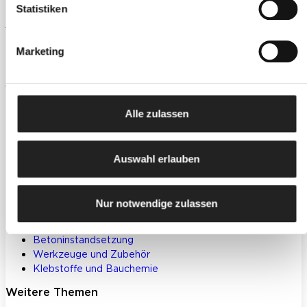
Statistiken
Für Gewerbekunden
Ansprechpartner und Standorte entdecken
Marketing
Zum Downloadcenter
Alle wichtigen Unterlagen an einem Ort
Alle zulassen
Produkte
Farben, Lacke & Beschichtungen
Auswahl erlauben
Dekorative Gestaltung
Spachtelmassen & Putze
WDVS
Nur notwendige zulassen
Akustik- & Innendämmung
Bodenbeschichtungen
Betoninstandsetzung
Werkzeuge und Zubehör
Klebstoffe und Bauchemie
Weitere Themen