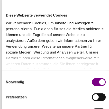
Diese Webseite verwendet Cookies
Produkt anfragen
Wir verwenden Cookies, um Inhalte und Anzeigen zu
personalisieren, Funktionen für soziale Medien anbieten zu
können und die Zugriffe auf unsere Website zu
analysieren. Außerdem geben wir Informationen zu Ihrer
THE POWER
Verwendung unserer Website an unsere Partner für
soziale Medien, Werbung und Analysen weiter. Unsere
OF SURFACE.
Partner führen diese Informationen möglicherweise mit
weiteren Daten zusammen, die Sie ihnen bereitgestellt
haben oder die sie im Rahmen Ihrer Nutzung der Dienste
gesammelt haben.
Einwilligungsauswahl
Notwendig
Für Privatkunden
Caparol Farbenshops und Farbencenter in
deiner Nähe
Präferenzen