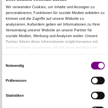
Wir verwenden Cookies, um Inhalte und Anzeigen zu
THE POWER
personalisieren, Funktionen für soziale Medien anbieten zu
können und die Zugriffe auf unsere Website zu
OF SURFACE.
analysieren. Außerdem geben wir Informationen zu Ihrer
Verwendung unserer Website an unsere Partner für
soziale Medien, Werbung und Analysen weiter. Unsere
Partner führen diese Informationen möglicherweise mit
weiteren Daten zusammen, die Sie ihnen bereitgestellt
haben oder die sie im Rahmen Ihrer Nutzung der Dienste
gesammelt haben.
Für Privatkunden
Caparol Farbenshops und Farbencenter in
Einwilligungsauswahl
deiner Nähe
Notwendig
Präferenzen
Für Gewerbekunden
Ansprechpartner und Standorte entdecken
Statistiken
Zum Downloadcenter
Alle wichtigen Unterlagen an einem Ort