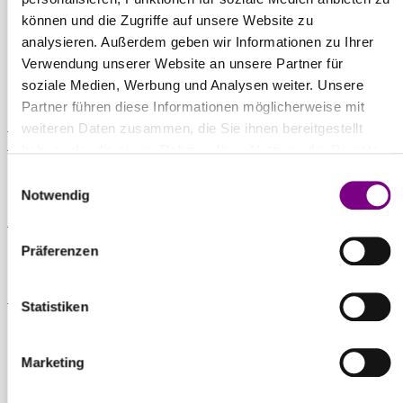
OF SURFACE.
können und die Zugriffe auf unsere Website zu
analysieren. Außerdem geben wir Informationen zu Ihrer
Verwendung unserer Website an unsere Partner für
soziale Medien, Werbung und Analysen weiter. Unsere
Partner führen diese Informationen möglicherweise mit
Für Privatkunden
Caparol Farbenshops und Farbencenter in
weiteren Daten zusammen, die Sie ihnen bereitgestellt
deiner Nähe
haben oder die sie im Rahmen Ihrer Nutzung der Dienste
gesammelt haben.
Einwilligungsauswahl
Notwendig
Für Gewerbekunden
Ansprechpartner und Standorte entdecken
Präferenzen
Zum Downloadcenter
Alle wichtigen Unterlagen an einem Ort
Statistiken
Produkte
Marketing
Farben, Lacke & Beschichtungen