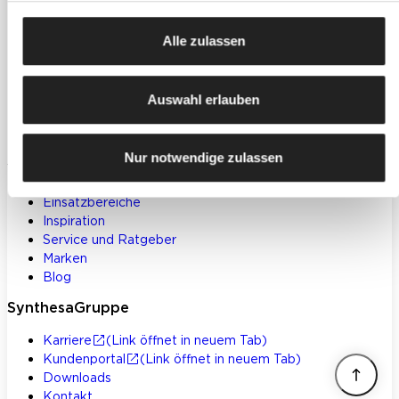
Dekorative Gestaltung
Spachtelmassen & Putze
Alle zulassen
WDVS
Akustik- & Innendämmung
Bodenbeschichtungen
Auswahl erlauben
Betoninstandsetzung
Werkzeuge und Zubehör
Klebstoffe und Bauchemie
Nur notwendige zulassen
Weitere Themen
Einsatzbereiche
Inspiration
Service und Ratgeber
Marken
Blog
SynthesaGruppe
Karriere
(Link öffnet in neuem Tab)
Kundenportal
(Link öffnet in neuem Tab)
Downloads
Kontakt