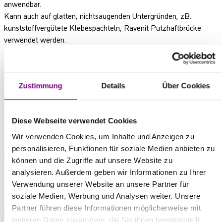
anwendbar.
Kann auch auf glatten, nichtsaugenden Untergründen, zB.
kunststoffvergütete Klebespachteln, Ravenit Putzhaftbrücke
verwendet werden.
Im Außenbereich als Grundierung unter Disbocret E, bzw.
Disbocret Elastic Beschichtungen.
Zustimmung
Details
Über Cookies
Für innen und außen.
EIGENSCHAFTEN
Diese Webseite verwendet Cookies
Wir verwenden Cookies, um Inhalte und Anzeigen zu
Enthält keine Lösemittel, daher auch keine Lösemittel-
personalisieren, Funktionen für soziale Medien anbieten zu
Geruchsbelästigung in Innenräumen und keine Brand- oder
können und die Zugriffe auf unsere Website zu
Explosionsgefahr.
analysieren. Außerdem geben wir Informationen zu Ihrer
Verwendung unserer Website an unsere Partner für
FARBTÖNE
soziale Medien, Werbung und Analysen weiter. Unsere
Partner führen diese Informationen möglicherweise mit
Gelblich transparent, farblos auftrocknend.
weiteren Daten zusammen, die Sie ihnen bereitgestellt