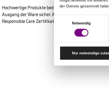
möglicherweise mit weiteren
Hochwertige Produkte bedürfen einer strengen Kontroll
der Dienste gesammelt habe
Ausgang der Ware sicher. AvenariusAgro produziert n
Einwilligungsauswahl
Responsible Care Zertifikat ausgezeichnet.
Notwendig
Nur notwendige zula