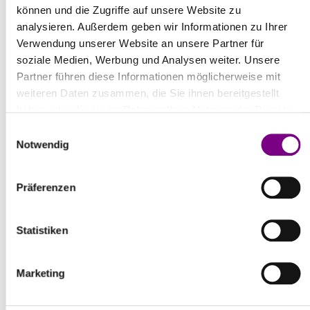
können und die Zugriffe auf unsere Website zu
analysieren. Außerdem geben wir Informationen zu Ihrer
Verwendung unserer Website an unsere Partner für
soziale Medien, Werbung und Analysen weiter. Unsere
Partner führen diese Informationen möglicherweise mit
DOWNLOADS
weiteren Daten zusammen, die Sie ihnen bereitgestellt
haben oder die sie im Rahmen Ihrer Nutzung der Dienste
gesammelt haben.
Einwilligungsauswahl
Technische Informationen
Notwendig
pdf | 215,0 KB
Präferenzen
Statistiken
REFERENZOBJEKTE
UNSERE PRODUKTE FÜR
Marketing
BETONSCHUTZ UND -