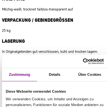
Milchig-weiß, trocknet farblos-transparent auf.
VERPACKUNG / GEBINDEGRÖSSEN
25 kg.
LAGERUNG
In Originalgebinden gut verschlossen, kühl und trocken lagern.
Ca. 18 Monate lagerfähig.
QUALITÄTSSICHERUNG
Zustimmung
Details
Über Cookies
Hochwertige Produkte bedürfen einer strengen Kontrolle von
Rohstoffen und deren Verarbeitung. Hauseigene Chemiker stellen
diese Qualität von Eingang bis Ausgang der Ware sicher.
Diese Webseite verwendet Cookies
AvenariusAgro produziert nach dem TÜV-geprüften und
Wir verwenden Cookies, um Inhalte und Anzeigen zu
zertifizierten Qualitätsmanagementsystem ISO 9001-2015 und
personalisieren, Funktionen für soziale Medien anbieten zu
wurde mit dem Responsible Care Zertifikat ausgezeichnet.