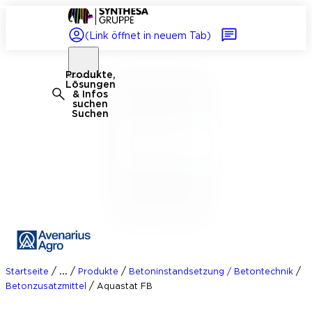
(Link öffnet in neuem Tab)
Produkte,
Lösungen
& Infos
suchen
Suchen
/
/
/
/
...
Startseite
Produkte
Betoninstandsetzung / Betontechnik
/
Betonzusatzmittel
Aquastat FB