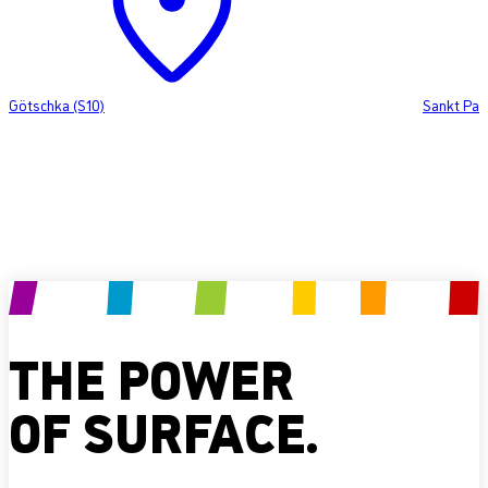
Götschka (S10)
Sankt Pan
Produkt anfragen
THE POWER
OF SURFACE.