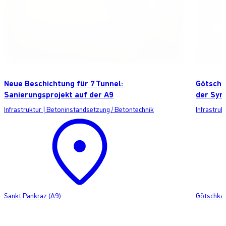
Neue Beschichtung für 7 Tunnel:
Götschk
Sanierungsprojekt auf der A9
der Syn
Infrastruktur
|
Betoninstandsetzung / Betontechnik
Infrastruk
Sankt Pankraz (A9)
Götschka 