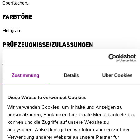
Oberflächen.
FARBTÖNE
Hellgrau.
PRÜFZEUGNISSE/ZULASSUNGEN
Magistrat der Stadt Wien: Chloridfreiheit, Wasserdichtigkeit gegen
Wasserdruck bis 7 bar.
Zustimmung
Details
Über Cookies
VERPACKUNG / GEBINDEGRÖSSEN
5 kg;
Diese Webseite verwendet Cookies
25 kg.
Wir verwenden Cookies, um Inhalte und Anzeigen zu
LAGERUNG
personalisieren, Funktionen für soziale Medien anbieten zu
können und die Zugriffe auf unsere Website zu
Stets gut verschlossen und trocken lagern.
analysieren. Außerdem geben wir Informationen zu Ihrer
Ravenit D hellgrau ist bei trockener Lagerung in Originalsäcken ca.
Verwendung unserer Website an unsere Partner für