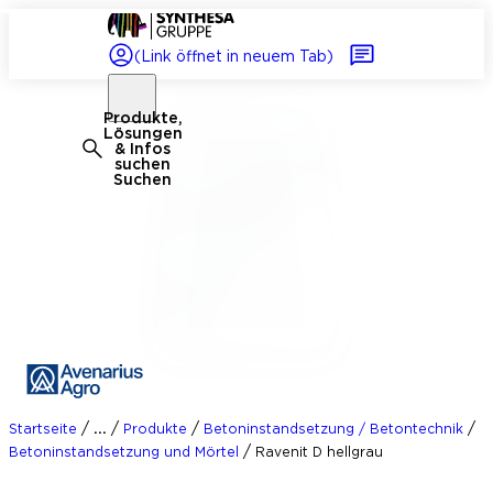
(Link öffnet in neuem Tab)
Produkte,
Lösungen
& Infos
suchen
Suchen
/
/
/
/
...
Startseite
Produkte
Betoninstandsetzung / Betontechnik
/
Betoninstandsetzung und Mörtel
Ravenit D hellgrau