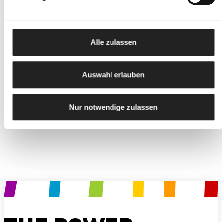
Sanierungsprojekt auf der A9
der Syn
Infrastruktur
|
Betoninstandsetzung / Betontechnik
Infrastruk
Alle zulassen
Auswahl erlauben
Sankt Pankraz (A9)
Götschka 
Nur notwendige zulassen
Produkt anfragen