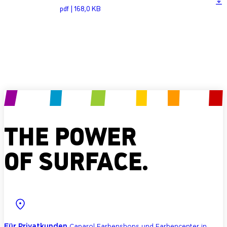
pdf | 168,0 KB
Produkt anfragen
THE POWER
OF SURFACE.
Für Privatkunden
Caparol Farbenshops und Farbencenter in