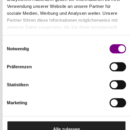
Verwendung unserer Website an unsere Partner für
DisboPOX 413 24 kg-Gebinde und 6 kg-Gebinde
soziale Medien, Werbung und Analysen weiter. Unsere
LAGERUNG
Partner führen diese Informationen möglicherweise mit
weiteren Daten zusammen, die Sie ihnen bereitgestellt
Kühl, trocken, frostfrei.
haben oder die sie im Rahmen Ihrer Nutzung der Dienste
Originalverschlossenes Gebinde mindestens 12 Monate
gesammelt haben.
Einwilligungsauswahl
lagerstabil. Bei tieferen Temperaturen den Werkstoff vor der
Notwendig
Verarbeitung bei 20 °C lagern.
QUALITÄTSSICHERUNG
Präferenzen
Hochwertige Produkte bedürfen einer strengen Kontrolle von
Statistiken
Rohstoffen und deren Verarbeitung. Hauseigene Chemiker stellen
diese Qualität von Eingang bis Ausgang der Ware sicher.
AvenariusAgro produziert nach dem TÜV-geprüften und
Marketing
zertifizierten Qualitätsmanagementsystem ISO 9001-2015 und
wurde mit dem Responsible Care Zertifikat ausgezeichnet.
Alle zulassen