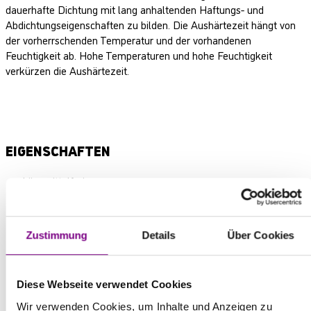
dauerhafte Dichtung mit lang anhaltenden Haftungs- und
Abdichtungseigenschaften zu bilden. Die Aushärtezeit hängt von
der vorherrschenden Temperatur und der vorhandenen
Feuchtigkeit ab. Hohe Temperaturen und hohe Feuchtigkeit
verkürzen die Aushärtezeit.
EIGENSCHAFTEN
Lösemittelfrei
Hervorragende Haft- und Fülleigenschaften gewährleisten
eine sichere und zuverlässige Hohlraumverfüllung auch auf
feuchten und unebenen Oberflächen.
Zustimmung
Details
Über Cookies
Kann auf Beton, verschiedenen Kunststoffen (z. B. PVC) und
Stahl aufgetragen werden.
Quillt bei Kontakt mit Wasser auf bis zu ca. 200 % seines
Diese Webseite verwendet Cookies
ursprünglichen, trockenen Zustands auf.
Wir verwenden Cookies, um Inhalte und Anzeigen zu