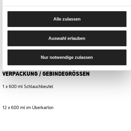
LAGERUNG
Alle zulassen
Die Haltbarkeit beträgt 12 Monate bei frost- und
sonnengeschützter Lagerung und bei Temperaturen zwischen +5
und +20°C.
Auswahl erlauben
DICHTE
Nur notwendige zulassen
ca. 1,44 kg/dm³
VERPACKUNG / GEBINDEGRÖSSEN
1 x 600 ml Schlauchbeutel
12 x 600 ml im Überkarton