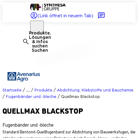
(Link öffnet in neuem Tab)
Produkte,
Lösungen
& Infos
suchen
Suchen
/
/
/
...
Startseite
Produkte
Abdichtung, Klebstoffe und Bauchemie
/
/
Fugenbänder und -bleche
Quellmax Blackstop
QUELLMAX BLACKSTOP
Fugenbänder und -bleche
Standard Bentonit-Quellfugenband zur Abdichtung von Bauwerksfugen, die
ständig oder zeitweise einer Belastung durch Grund-, Hang-, und/oder