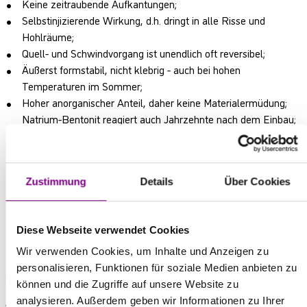
Keine zeitraubende Aufkantungen;
Selbstinjizierende Wirkung, d.h. dringt in alle Risse und
Hohlräume;
Quell- und Schwindvorgang ist unendlich oft reversibel;
Äußerst formstabil, nicht klebrig - auch bei hohen
Temperaturen im Sommer;
Hoher anorganischer Anteil, daher keine Materialermüdung;
Natrium-Bentonit reagiert auch Jahrzehnte nach dem Einbau;
Positive Unterstützung des Selbstheilungsprozesses in der
Arbeitsfuge durch Spezialbeimengungen;
Kein negativer Einfluss auf den in der Praxis bewährten
Zustimmung
Details
Über Cookies
Baustellenablauf.
keine Trinkwassergefährdung.
Güllebeständig
Diese Webseite verwendet Cookies
FARBTÖNE
Wir verwenden Cookies, um Inhalte und Anzeigen zu
personalisieren, Funktionen für soziale Medien anbieten zu
Schwarz/Dunkelgrau.
können und die Zugriffe auf unsere Website zu
analysieren. Außerdem geben wir Informationen zu Ihrer