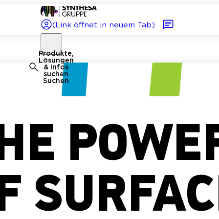
(Link öffnet in neuem Tab)
Produkte,
Lösungen
& Infos
suchen
Suchen
HE POWE
F SURFAC