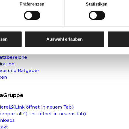
VS
Präferenzen
Statistiken
stik- & Innendämmung
enbeschichtungen
oninstandsetzung
kzeuge und Zubehör
stoffe und Bauchemie
ssen
Auswahl erlauben
e Themen
atzbereiche
iration
ice und Ratgeber
ken
g
saGruppe
iere
(Link öffnet in neuem Tab)
denportal
(Link öffnet in neuem Tab)
nloads
takt