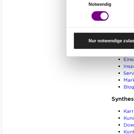
WD
Notwendig
Aku
Bod
Bet
Wer
Kleb
Nur notwendige zula
Weiter
Eins
Insp
Serv
Mar
Blo
Synthe
Karr
Kun
Dow
Kon