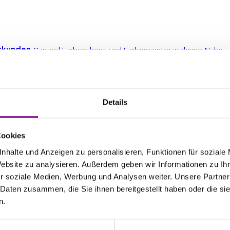
atkunden
Caparol Farbenshops und Farbencenter in deiner Nähe
erbekunden
Ansprechpartner und Standorte entdecken
Details
Cookies
nloadcenter
Alle wichtigen Unterlagen an einem Ort
nhalte und Anzeigen zu personalisieren, Funktionen für soziale
Website zu analysieren. Außerdem geben wir Informationen zu I
te
r soziale Medien, Werbung und Analysen weiter. Unsere Partner
 Daten zusammen, die Sie ihnen bereitgestellt haben oder die s
en, Lacke & Beschichtungen
n.
rative Gestaltung
chtelmassen & Putze