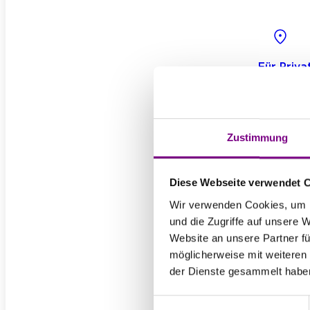
Für Priv
Für Gew
Zustimmung
Diese Webseite verwendet 
Zum Dow
Wir verwenden Cookies, um I
und die Zugriffe auf unsere 
Produk
Website an unsere Partner fü
möglicherweise mit weiteren
Farb
der Dienste gesammelt habe
Deko
Spa
Einwilligungsauswahl