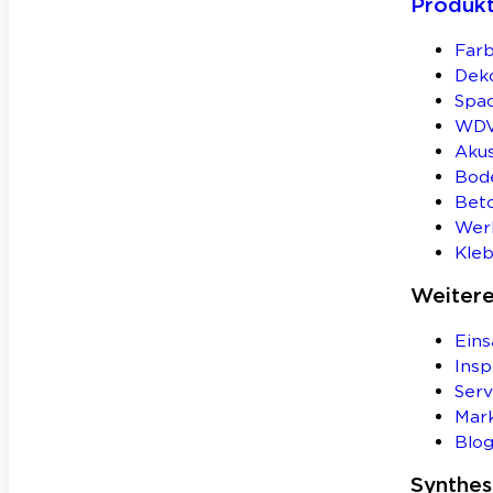
Produk
Farb
Deko
Spa
WD
Aku
Bod
Bet
Wer
Kleb
Weiter
Eins
Insp
Serv
Mar
Blo
Synthe