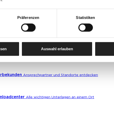
F SURFAC
Präferenzen
Statistiken
ssen
Auswahl erlauben
atkunden
Caparol Farbenshops und Farbencenter in deiner Nähe
erbekunden
Ansprechpartner und Standorte entdecken
nloadcenter
Alle wichtigen Unterlagen an einem Ort