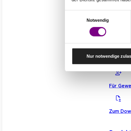
O
Einwilligungsauswahl
Notwendig
Nur notwendige zula
Für Priv
Für Gew
Zum Dow