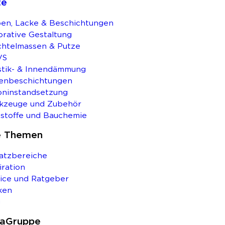
te
en, Lacke & Beschichtungen
rative Gestaltung
chtelmassen & Putze
VS
stik- & Innendämmung
enbeschichtungen
oninstandsetzung
kzeuge und Zubehör
stoffe und Bauchemie
e Themen
atzbereiche
iration
ice und Ratgeber
ken
g
saGruppe