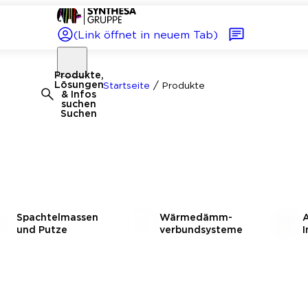
(Link öffnet in neuem Tab)
Produkte,
/
Lösungen
Startseite
Produkte
& Infos
suchen
Suchen
Spachtelmassen
Wärmedämm­
A
und Putze
verbundsysteme