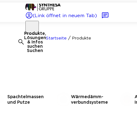
(Link öffnet in neuem Tab)
Produkte,
/
Lösungen
Startseite
Produkte
& Infos
suchen
Suchen
Spachtelmassen
Wärmedämm­
A
und Putze
verbundsysteme