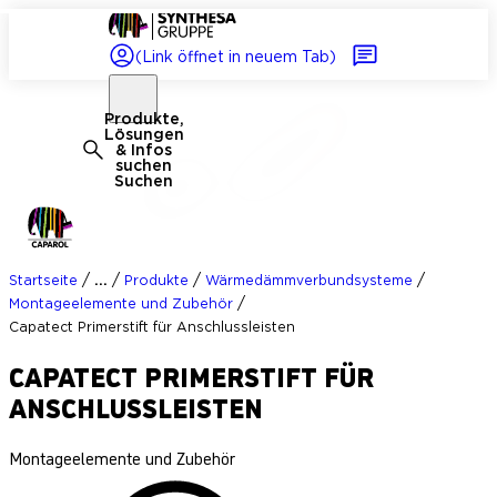
(Link öffnet in neuem Tab)
Produkte,
Lösungen
& Infos
suchen
Suchen
/
/
/
/
...
Startseite
Produkte
Wärmedämmverbundsysteme
/
Montageelemente und Zubehör
Capatect Primerstift für Anschlussleisten
CAPATECT PRIMERSTIFT FÜR
ANSCHLUSSLEISTEN
Montageelemente und Zubehör