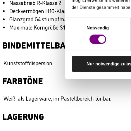
möglicherweise mit weiteren
Nassabrieb R-Klasse 2
der Dienste gesammelt habe
Deckvermögen H10-Klasse 1, bei einer Ergiebigkeit v
Glanzgrad G4 stumpfmatt
Einwilligungsauswahl
Maximale Korngröße S1 fein (< 100 µm)
Notwendig
BINDEMITTELBASIS / WIRKSTOFF
Kunststoffdispersion
Nur notwendige zula
FARBTÖNE
Weiß als Lagerware, im Pastellbereich tönbar.
LAGERUNG