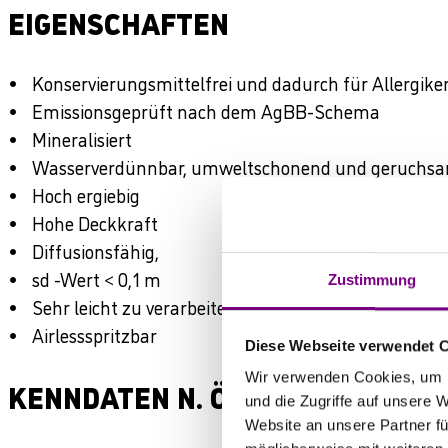
EIGENSCHAFTEN
Konservierungsmittelfrei und dadurch für Allergike
Emissionsgeprüft nach dem AgBB-Schema
Mineralisiert
Wasserverdünnbar, umweltschonend und geruchs
Hoch ergiebig
Hohe Deckkraft
Diffusionsfähig,
sd -Wert < 0,1 m
Zustimmung
Sehr leicht zu verarbeiten
Airlessspritzbar
Diese Webseite verwendet 
Wir verwenden Cookies, um I
KENNDATEN N. ÖNORM EN 13 300
und die Zugriffe auf unsere 
Website an unsere Partner fü