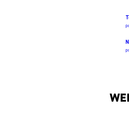
T
p
N
p
WE