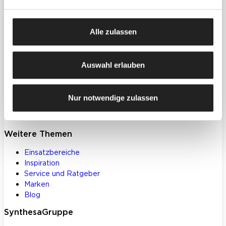
Produkte
Farben, Lacke & Beschichtungen
Alle zulassen
Dekorative Gestaltung
Spachtelmassen & Putze
WDVS
Auswahl erlauben
Akustik- & Innendämmung
Bodenbeschichtungen
Betoninstandsetzung
Nur notwendige zulassen
Werkzeuge und Zubehör
Klebstoffe und Bauchemie
Weitere Themen
Einsatzbereiche
Inspiration
Service und Ratgeber
Marken
Blog
SynthesaGruppe