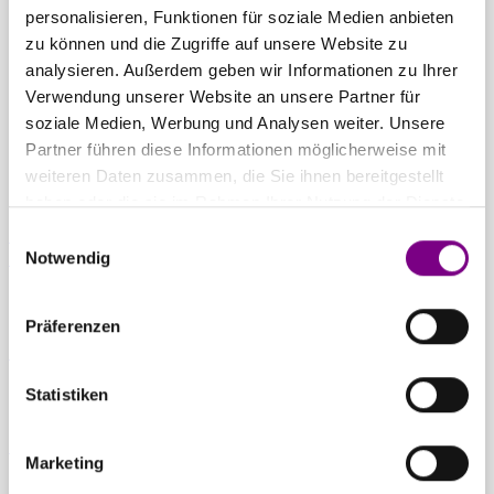
THE POWER
personalisieren, Funktionen für soziale Medien anbieten
zu können und die Zugriffe auf unsere Website zu
OF SURFACE.
analysieren. Außerdem geben wir Informationen zu Ihrer
Verwendung unserer Website an unsere Partner für
soziale Medien, Werbung und Analysen weiter. Unsere
Partner führen diese Informationen möglicherweise mit
weiteren Daten zusammen, die Sie ihnen bereitgestellt
haben oder die sie im Rahmen Ihrer Nutzung der Dienste
gesammelt haben.
Einwilligungsauswahl
Für Privatkunden
Caparol Farbenshops und Farbencenter in
Notwendig
deiner Nähe
Präferenzen
Für Gewerbekunden
Ansprechpartner und Standorte entdecken
Statistiken
Zum Downloadcenter
Alle wichtigen Unterlagen an einem Ort
Marketing