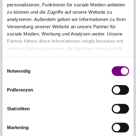
THE POWER
personalisieren, Funktionen für soziale Medien anbieten
zu können und die Zugriffe auf unsere Website zu
OF SURFACE.
analysieren. Außerdem geben wir Informationen zu Ihrer
Verwendung unserer Website an unsere Partner für
soziale Medien, Werbung und Analysen weiter. Unsere
Partner führen diese Informationen möglicherweise mit
weiteren Daten zusammen, die Sie ihnen bereitgestellt
haben oder die sie im Rahmen Ihrer Nutzung der Dienste
gesammelt haben.
Einwilligungsauswahl
Für Privatkunden
Caparol Farbenshops und Farbencenter in
Notwendig
deiner Nähe
Präferenzen
Für Gewerbekunden
Ansprechpartner und Standorte entdecken
Statistiken
Zum Downloadcenter
Alle wichtigen Unterlagen an einem Ort
Marketing