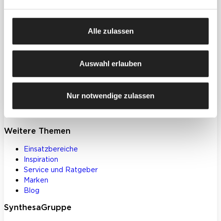
Produkte
Farben, Lacke & Beschichtungen
Alle zulassen
Dekorative Gestaltung
Spachtelmassen & Putze
WDVS
Auswahl erlauben
Akustik- & Innendämmung
Bodenbeschichtungen
Betoninstandsetzung
Nur notwendige zulassen
Werkzeuge und Zubehör
Klebstoffe und Bauchemie
Weitere Themen
Einsatzbereiche
Inspiration
Service und Ratgeber
Marken
Blog
SynthesaGruppe